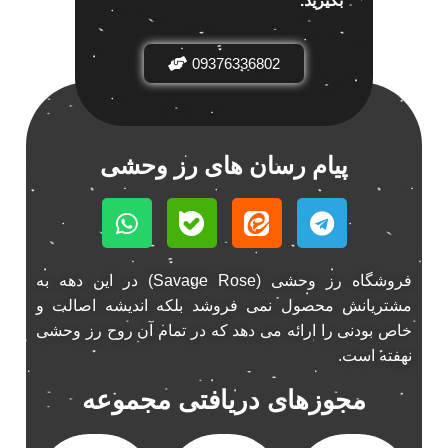
بگیرید.
باند خودرو ناکامیچی
2
باند فابریک خودرو
1
09376336802
باند فابریک ناکامیچی
1
باند ماشین ناکامیچی
2
باند ناکامیچی
2
پیام رسان های رز وحشی
پخش 206
2
پخش 207
2
پخش 405
2
پخش MVM 530
1
پخش MVM X22
فروشگاه رز وحشی (Savage Rose) در این دهه به
1
مشتریانش محصول نمی فروشد بلکه اندیشه اصالت و
پخش اریو
1
خاص بودنی را ارائه می دهد که در تمام آن روح رز وحشی
پخش ال 90
1
نهفته است.
پخش النترا
2
مجوزهای دریافتی مجموعه
پخش ام وی ام
4
پخش ام وی ام 530
2