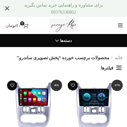
برای مشاوره و راهنمایی خرید تماس بگیرید
09376336802
0
/
0
تومان
دسته‌ها
خانه
محصولات برچسب خورده “پخش تصویری ساندرو”
فیلترها
-8%
-17%