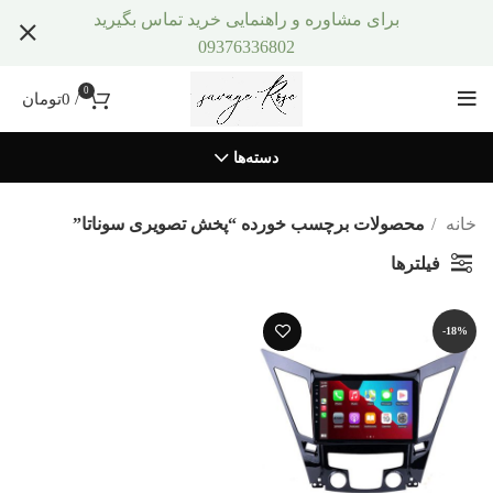
برای مشاوره و راهنمایی خرید تماس بگیرید
09376336802
0
/
0
تومان
دسته‌ها
خانه
محصولات برچسب خورده “پخش تصویری سوناتا”
فیلترها
-18%