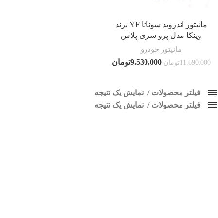
مانیتور اندروید سوناتا YF برند
وینکا مدل پرو سری پلاس
مانیتور خودرو
9.530.000
تومان
11.690.000
تومان
فیلتر محصولات
نمایش یک نتیجه
فیلتر محصولات
کلاس‌های حمل و نقل محصول
نمایش یک نتیجه
هیچ
پخش تصویری سوناتا
فقط نمایش محصولات فروش
فقط موجود در انبار
برچسب ها
اسپیکر پاناتک
1
اسپیکر خودرو ناکامیچی
2
اسپیکر فابریک خودرو
1