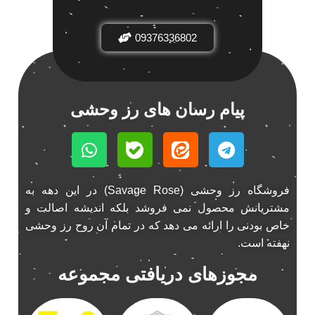
باند فابریک خودرو
1
09376336802
باند فابریک ناکامیچی
1
باند ماشین ناکامیچی
2
باند ناکامیچی
2
پخش 206
2
پیام رسان های رز وحشی
پخش 207
2
پخش 405
2
پخش MVM 530
1
پخش MVM X22
1
فروشگاه رز وحشی (Savage Rose) در این دهه به
پخش اریو
1
مشتریانش محصول نمی فروشد بلکه اندیشه اصالت و
پخش ال 90
خاص بودنی را ارائه می دهد که در تمام آن روح رز وحشی
1
نهفته است.
پخش النترا
2
پخش ام وی ام
4
مجوزهای دریافتی مجموعه
پخش ام وی ام 530
2
پخش ام وی ام ایکس 22
2