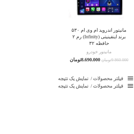
مانیتور اندروید ام وی ام ۵۳۰
برند اینفینیتی (Infinity) رم ۲
حافظه ۳۲
مانیتور خودرو
8.690.000
تومان
9.860.000
تومان
فیلتر محصولات
نمایش یک نتیجه
فیلتر محصولات
کلاس‌های حمل و نقل محصول
نمایش یک نتیجه
هیچ
پخش تصویری فابریک ام وی ام 530
فقط نمایش محصولات فروش
فقط موجود در انبار
برچسب ها
اسپیکر پاناتک
1