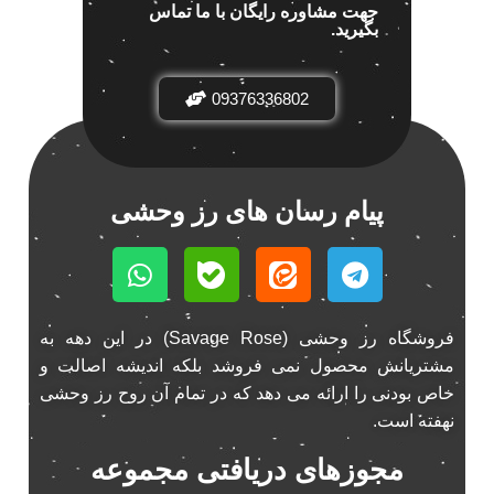
جهت مشاوره رایگان با ما تماس
باند پاناتک 6928p
1
بگیرید.
باند خودرو پاناتک
1
باند خودرو ناکامیچی
2
09376336802
باند فابریک خودرو
1
باند فابریک ناکامیچی
1
باند ماشین ناکامیچی
2
باند ناکامیچی
پیام رسان های رز وحشی
2
پخش 206
2
پخش 207
2
پخش 405
2
پخش MVM 530
1
فروشگاه رز وحشی (Savage Rose) در این دهه به
مشتریانش محصول نمی فروشد بلکه اندیشه اصالت و
پخش MVM X22
1
خاص بودنی را ارائه می دهد که در تمام آن روح رز وحشی
پخش اریو
1
نهفته است.
پخش ال 90
1
پخش النترا
مجوزهای دریافتی مجموعه
2
پخش ام وی ام