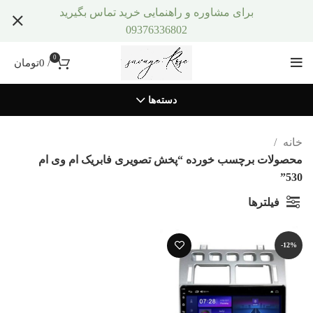
برای مشاوره و راهنمایی خرید تماس بگیرید
09376336802
0
/
0
تومان
دسته‌ها
خانه
محصولات برچسب خورده “پخش تصویری فابریک ام وی ام
530”
فیلترها
-12%