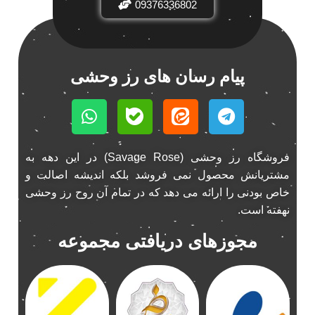
اینترفیس پژو 206
1
09376336802
بازی ایرانی جالیز
0
بازی جالیز
0
بازی فکری جالیز
0
پیام رسان های رز وحشی
باند 550 وات
1
باند 6928
1
باند 6928p
1
باند پاناتک
1
فروشگاه رز وحشی (Savage Rose) در این دهه به
باند پاناتک 6928
1
مشتریانش محصول نمی فروشد بلکه اندیشه اصالت و
باند پاناتک 6928p
1
خاص بودنی را ارائه می دهد که در تمام آن روح رز وحشی
باند خودرو پاناتک
1
نهفته است.
باند خودرو ناکامیچی
2
مجوزهای دریافتی مجموعه
باند فابریک خودرو
1
باند فابریک ناکامیچی
1
باند ماشین ناکامیچی
2
باند ناکامیچی
2