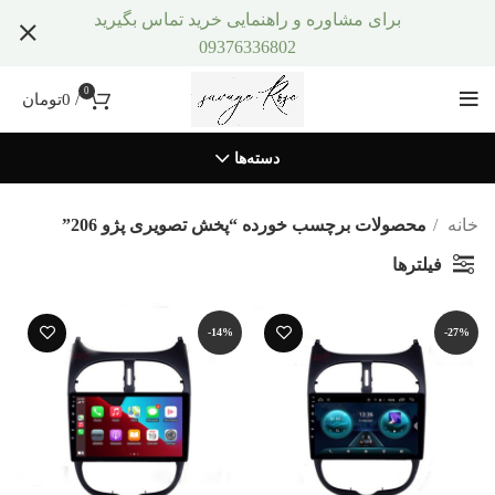
برای مشاوره و راهنمایی خرید تماس بگیرید
09376336802
0
/
0
تومان
دسته‌ها
خانه
محصولات برچسب خورده “پخش تصویری پژو 206”
فیلترها
-14%
-27%