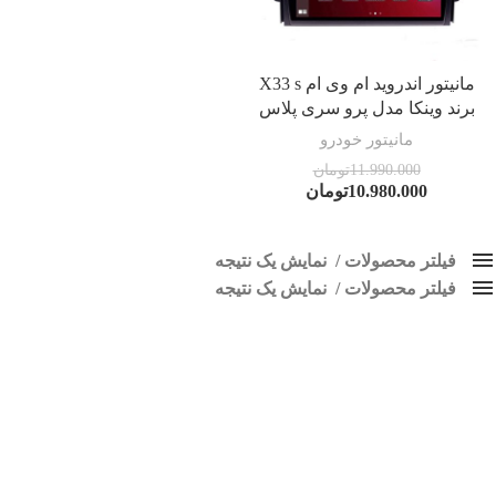
مانیتور اندروید ام وی ام X33 s
برند وینکا مدل پرو سری پلاس
مانیتور خودرو
11.990.000
تومان
10.980.000
تومان
فیلتر محصولات
نمایش یک نتیجه
فیلتر محصولات
کلاس‌های حمل و نقل محصول
نمایش یک نتیجه
هیچ
پخش تصویری X33 قدیم
فقط نمایش محصولات فروش
فقط موجود در انبار
برچسب ها
اسپیکر پاناتک
1
اسپیکر خودرو ناکامیچی
2