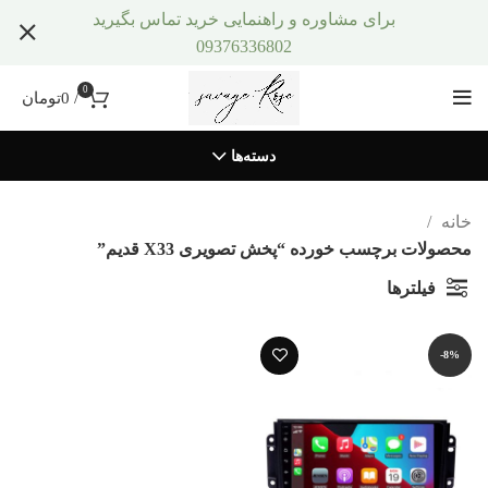
برای مشاوره و راهنمایی خرید تماس بگیرید
09376336802
0
/
0
تومان
دسته‌ها
خانه
محصولات برچسب خورده “پخش تصویری X33 قدیم”
فیلترها
-8%