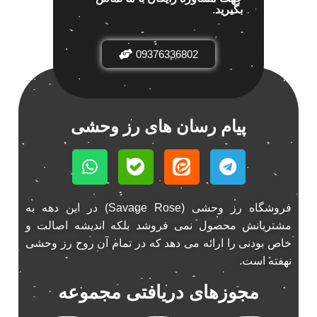
بگیرید.
باند خودرو پاناتک
1
باند خودرو ناکامیچی
2
باند فابریک خودرو
09376336802
1
باند فابریک ناکامیچی
1
باند ماشین ناکامیچی
2
باند ناکامیچی
2
پیام رسان های رز وحشی
پخش 206
2
پخش 207
2
پخش 405
2
پخش MVM 530
1
فروشگاه رز وحشی (Savage Rose) در این دهه به
پخش MVM X22
1
مشتریانش محصول نمی فروشد بلکه اندیشه اصالت و
پخش اریو
1
خاص بودنی را ارائه می دهد که در تمام آن روح رز وحشی
پخش ال 90
1
نهفته است.
پخش النترا
2
مجوزهای دریافتی مجموعه
پخش ام وی ام
4