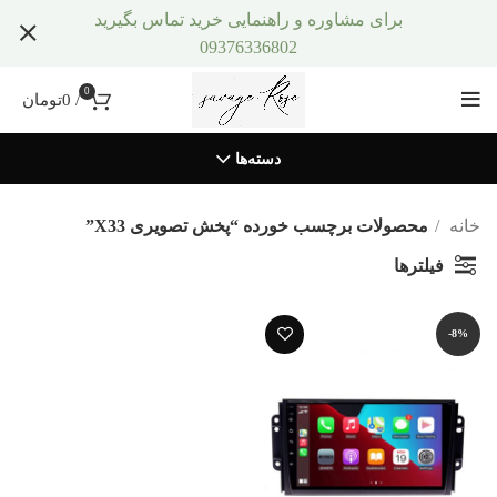
برای مشاوره و راهنمایی خرید تماس بگیرید
09376336802
0
/
0
تومان
دسته‌ها
خانه
محصولات برچسب خورده “پخش تصویری X33”
فیلترها
-8%