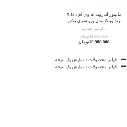
مانیتور اندروید ام وی ام X33 s
برند وینکا مدل پرو سری پلاس
مانیتور خودرو
11.990.000
تومان
10.980.000
تومان
فیلتر محصولات
نمایش یک نتیجه
فیلتر محصولات
کلاس‌های حمل و نقل محصول
نمایش یک نتیجه
هیچ
پخش تصویری X33
فقط نمایش محصولات فروش
فقط موجود در انبار
برچسب ها
اسپیکر پاناتک
1
اسپیکر خودرو ناکامیچی
2