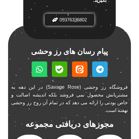
بگیرید.
باند خودرو ناکامیچی
2
باند فابریک خودرو
1
09376336802
باند فابریک ناکامیچی
1
باند ماشین ناکامیچی
2
باند ناکامیچی
2
پیام رسان های رز وحشی
پخش 206
2
پخش 207
2
پخش 405
2
پخش MVM 530
1
پخش MVM X22
فروشگاه رز وحشی (Savage Rose) در این دهه به
1
مشتریانش محصول نمی فروشد بلکه اندیشه اصالت و
پخش اریو
1
خاص بودنی را ارائه می دهد که در تمام آن روح رز وحشی
پخش ال 90
1
نهفته است.
پخش النترا
2
مجوزهای دریافتی مجموعه
پخش ام وی ام
4
پخش ام وی ام 530
2