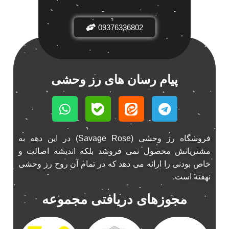
باند فابریک خودرو
1
09376336802
باند فابریک ناکامیچی
1
باند ماشین ناکامیچی
2
باند ناکامیچی
2
پخش 206
2
پیام رسان های رز وحشی
پخش 207
2
پخش 405
2
پخش MVM 530
1
پخش MVM X22
1
فروشگاه رز وحشی (Savage Rose) در این دهه به
پخش اریو
1
مشتریانش محصول نمی فروشد بلکه اندیشه اصالت و
پخش ال 90
خاص بودنی را ارائه می دهد که در تمام آن روح رز وحشی
1
نهفته است.
پخش النترا
2
پخش ام وی ام
4
مجوزهای دریافتی مجموعه
پخش ام وی ام 530
2
پخش ام وی ام ایکس 22
2