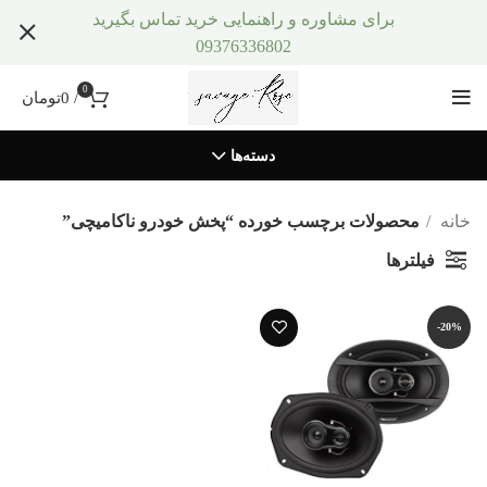
برای مشاوره و راهنمایی خرید تماس بگیرید
09376336802
0
/
0
تومان
دسته‌ها
خانه
محصولات برچسب خورده “پخش خودرو ناکامیچی”
فیلترها
-20%