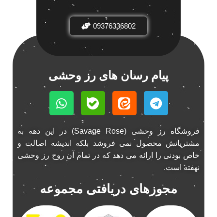
باند فابریک خودرو
1
09376336802
باند فابریک ناکامیچی
1
باند ماشین ناکامیچی
2
باند ناکامیچی
2
پخش 206
2
پیام رسان های رز وحشی
پخش 207
2
پخش 405
2
پخش MVM 530
1
پخش MVM X22
1
فروشگاه رز وحشی (Savage Rose) در این دهه به
پخش اریو
1
مشتریانش محصول نمی فروشد بلکه اندیشه اصالت و
پخش ال 90
خاص بودنی را ارائه می دهد که در تمام آن روح رز وحشی
1
نهفته است.
پخش النترا
2
پخش ام وی ام
4
مجوزهای دریافتی مجموعه
پخش ام وی ام 530
2
پخش ام وی ام ایکس 22
2