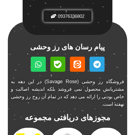
باند فابریک خودرو
1
09376336802
باند فابریک ناکامیچی
1
باند ماشین ناکامیچی
2
باند ناکامیچی
2
پخش 206
2
پیام رسان های رز وحشی
پخش 207
2
پخش 405
2
پخش MVM 530
1
پخش MVM X22
1
فروشگاه رز وحشی (Savage Rose) در این دهه به
پخش اریو
1
مشتریانش محصول نمی فروشد بلکه اندیشه اصالت و
پخش ال 90
خاص بودنی را ارائه می دهد که در تمام آن روح رز وحشی
1
نهفته است.
پخش النترا
2
پخش ام وی ام
4
مجوزهای دریافتی مجموعه
پخش ام وی ام 530
2
پخش ام وی ام ایکس 22
2