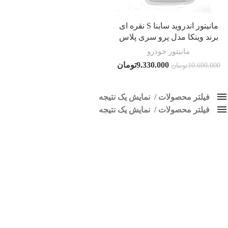
مانیتور اندروید ساینا S نقره ای
برند وینکا مدل پرو سری پلاس
مانیتور خودرو
9.330.000
تومان
10.690.000
تومان
فیلتر محصولات
نمایش یک نتیجه
فیلتر محصولات
کلاس‌های حمل و نقل محصول
نمایش یک نتیجه
هیچ
پخش ساینا S نقره ای
فقط نمایش محصولات فروش
فقط موجود در انبار
برچسب ها
اسپیکر پاناتک
1
اسپیکر خودرو ناکامیچی
2
اسپیکر فابریک خودرو
1