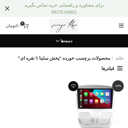
برای مشاوره و راهنمایی خرید تماس بگیرید
09376336802
0
/
0
تومان
دسته‌ها
خانه
محصولات برچسب خورده “پخش ساینا S نقره ای”
فیلترها
-13%