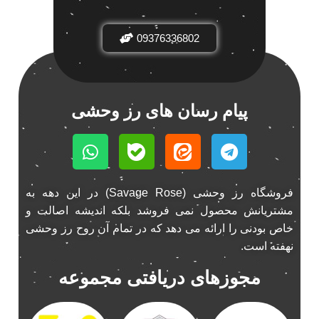
باند فابریک خودرو
1
09376336802
باند فابریک ناکامیچی
1
باند ماشین ناکامیچی
2
باند ناکامیچی
2
پخش 206
2
پیام رسان های رز وحشی
پخش 207
2
پخش 405
2
پخش MVM 530
1
پخش MVM X22
1
فروشگاه رز وحشی (Savage Rose) در این دهه به
پخش اریو
1
مشتریانش محصول نمی فروشد بلکه اندیشه اصالت و
پخش ال 90
خاص بودنی را ارائه می دهد که در تمام آن روح رز وحشی
1
نهفته است.
پخش النترا
2
پخش ام وی ام
4
مجوزهای دریافتی مجموعه
پخش ام وی ام 530
2
پخش ام وی ام ایکس 22
2