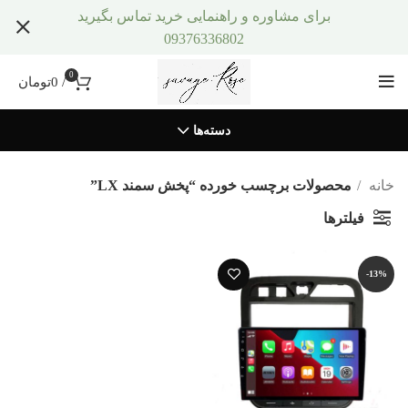
برای مشاوره و راهنمایی خرید تماس بگیرید
09376336802
0
/
0
تومان
دسته‌ها
خانه
محصولات برچسب خورده “پخش سمند LX”
فیلترها
-13%