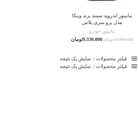
مانیتور اندروید سمند برند وینکا
مدل پرو سری پلاس
مانیتور خودرو
9.330.000
تومان
10.690.000
تومان
فیلتر محصولات
نمایش یک نتیجه
فیلتر محصولات
کلاس‌های حمل و نقل محصول
نمایش یک نتیجه
هیچ
پخش سمند LX
فقط نمایش محصولات فروش
فقط موجود در انبار
برچسب ها
اسپیکر پاناتک
1
اسپیکر خودرو ناکامیچی
2
اسپیکر فابریک خودرو
1