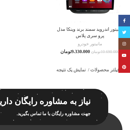
فیسبوک
مانیتور اندروید سمند برند وینکا مدل
تویتر
پرو سری پلاس
مانیتور خودرو
Instagram
9.330.000
تومان
10.690.000
تومان
YouTube
Pinterest
فیلتر محصولات
نمایش یک نتیجه
کلاس‌های حمل و نقل محصول
هیچ
نیاز به مشاوره رایگان داری
فقط نمایش محصولات فروش
فقط موجود در انبار
پاک 
جهت مشاوره رایگان با ما تماس بگیرید.