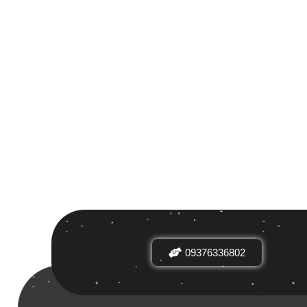
مرتب سازی بر اساس
پیش فرض
53 000تومان
09376336802
تعداد بازدیدها
539 000
محبوبیت
براساس نرخ میانگین