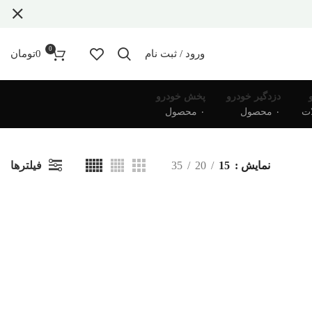
0
ورود / ثبت نام
0
تومان
دزدگیر خودرو
پخش خودرو
۰ محصول
۰ محصول
فیلترها
نمایش
15
20
35