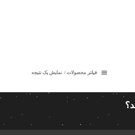
فیلتر محصولات
نمایش یک نتیجه
پخش سمند LX
قیمت: کم به زیاد
برچسب ها
قیمت گذاری
د؟
کردن فیلترها
14 280 000تومان
9
اسپیکر پاناتک
1
14 280 000
اسپیکر خودرو ناکامیچی
2