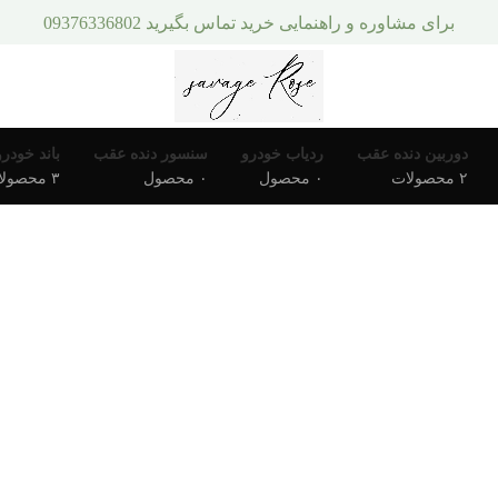
برای مشاوره و راهنمایی خرید تماس بگیرید 09376336802
دوربین دنده عقب
ردیاب خودرو
سنسور دنده عقب
باند خودرو
۲ محصولات
۰ محصول
۰ محصول
۳ محصولات