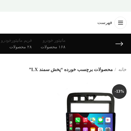
فهرست
مانیتور خودرو
فریم مانیتورخودرو
۱۶۸ محصولات
۲۸ محصولات
خانه
محصولات برچسب خورده “پخش سمند LX”
-13%