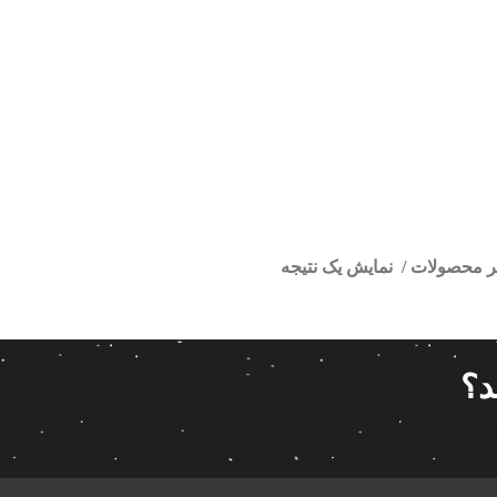
تر محصولات
نمایش یک نتیجه
سوناتا
ا
قیمت گذاری
مرتب سازی
د؟
پیش فر
14 280 000تومان
539 000تومان
تعداد باز
 پاناتک
1
539 000
14 280 000
محبوبیت
 خودرو ناکامیچی
2
براساس 