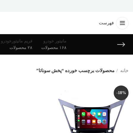
فهرست
مانیتور خودرو
فریم مانیتورخودرو
۱۶۸ محصولات
۲۸ محصولات
خانه
محصولات برچسب خورده “پخش سوناتا”
-18%