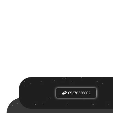
 بر اساس
ض
09376336802
دیدها
نرخ میانگین