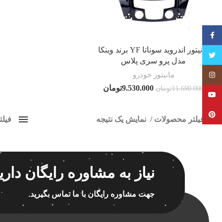
فیسبوک
مانیتور اندروید سوناتا YF برند وینکا
تویتر
مدل پرو سری پلاس
مانیتور خودرو
Instagram
9.530.000
تومان
11.690.000
تومان
YouTube
Pinterest
فیلتر محصولات
نمایش یک نتیجه
فیل
کلاس‌های حمل و نقل محصول
پخش 
هیچ
برچسب ه
نیاز به مشاوره رایگان داری
فقط نمایش محصولات فروش
فقط موجود در انبار
جهت مشاوره رایگان با ما تماس بگیرید.
اسپیکر
اسپیکر