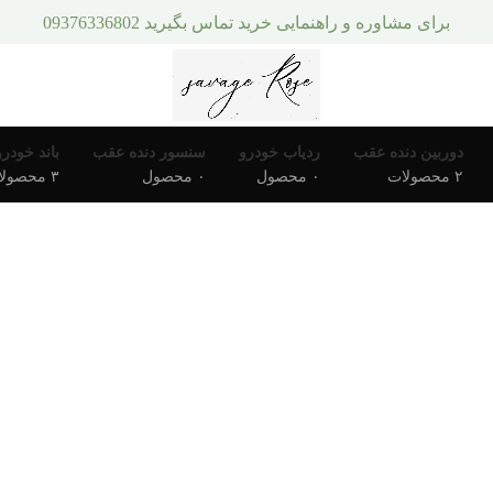
برای مشاوره و راهنمایی خرید تماس بگیرید 09376336802
دوربین دنده عقب
ردیاب خودرو
سنسور دنده عقب
باند خودرو
۲ محصولات
۰ محصول
۰ محصول
۳ محصولات