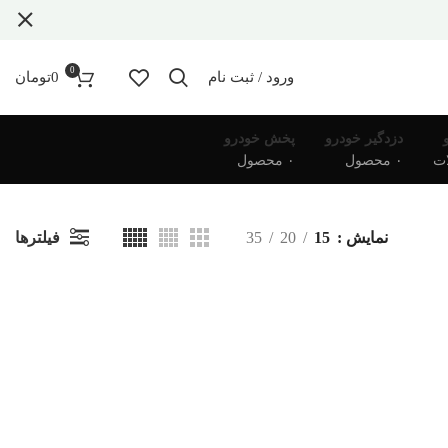
0
ورود / ثبت نام
0
تومان
دزدگیر خودرو
پخش خودرو
۰ محصول
۰ محصول
فیلترها
نمایش
15
20
35