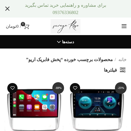
برای مشاوره و راهنمایی خرید تماس بگیرید
09376336802
0
/
0
تومان
دسته‌ها
خانه
محصولات برچسب خورده “پخش فابریک اریو”
فیلترها
-18%
-23%