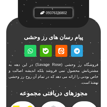
باند فابریک خودرو
1
09376336802
باند فابریک ناکامیچی
1
باند ماشین ناکامیچی
2
باند ناکامیچی
2
پخش 206
2
پیام رسان های رز وحشی
پخش 207
2
پخش 405
2
پخش MVM 530
1
پخش MVM X22
1
فروشگاه رز وحشی (Savage Rose) در این دهه به
پخش اریو
1
مشتریانش محصول نمی فروشد بلکه اندیشه اصالت و
پخش ال 90
خاص بودنی را ارائه می دهد که در تمام آن روح رز وحشی
1
نهفته است.
پخش النترا
2
پخش ام وی ام
4
مجوزهای دریافتی مجموعه
پخش ام وی ام 530
2
پخش ام وی ام ایکس 22
2