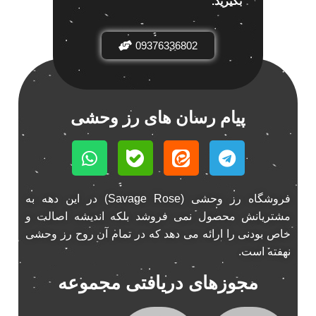
بگیرید.
باند خودرو ناکامیچی
2
باند فابریک خودرو
1
09376336802
باند فابریک ناکامیچی
1
باند ماشین ناکامیچی
2
باند ناکامیچی
2
پیام رسان های رز وحشی
پخش 206
2
پخش 207
2
پخش 405
2
پخش MVM 530
1
فروشگاه رز وحشی (Savage Rose) در این دهه به
پخش MVM X22
1
مشتریانش محصول نمی فروشد بلکه اندیشه اصالت و
پخش اریو
1
خاص بودنی را ارائه می دهد که در تمام آن روح رز وحشی
پخش ال 90
1
نهفته است.
پخش النترا
2
مجوزهای دریافتی مجموعه
پخش ام وی ام
4
پخش ام وی ام 530
2