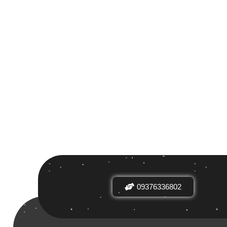
 بر اساس
ض
09376336802
دیدها
نرخ میانگین