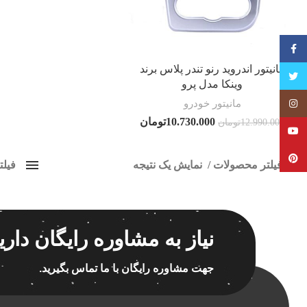
فیسبوک
مانیتور اندروید رنو تندر پلاس برند
تویتر
وینکا مدل پرو
مانیتور خودرو
Instagram
10.730.000
تومان
12.990.000
تومان
YouTube
Pinterest
فیلتر محصولات
نمایش یک نتیجه
فیل
کلاس‌های حمل و نقل محصول
پخش 
هیچ
برچسب ه
نیاز به مشاوره رایگان داری
فقط نمایش محصولات فروش
فقط موجود در انبار
جهت مشاوره رایگان با ما تماس بگیرید.
اسپیکر
اسپیکر