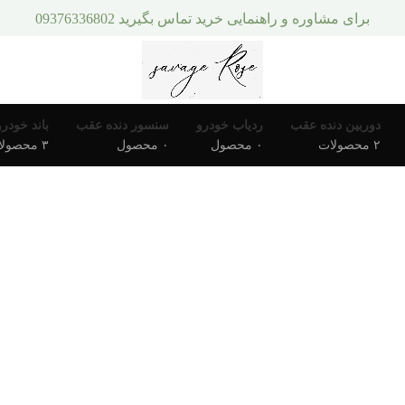
برای مشاوره و راهنمایی خرید تماس بگیرید 09376336802
دوربین دنده عقب
ردیاب خودرو
سنسور دنده عقب
باند خودرو
۲ محصولات
۰ محصول
۰ محصول
۳ محصولات