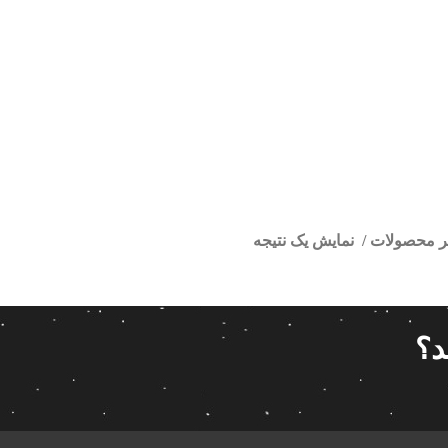
تر محصولات
نمایش یک نتیجه
فابریک داستر
ا
قیمت گذاری
مرتب سازی
د؟
پیش فر
14 280 000تومان
539 000تومان
تعداد باز
 پاناتک
1
539 000
14 280 000
محبوبیت
 خودرو ناکامیچی
2
براساس 