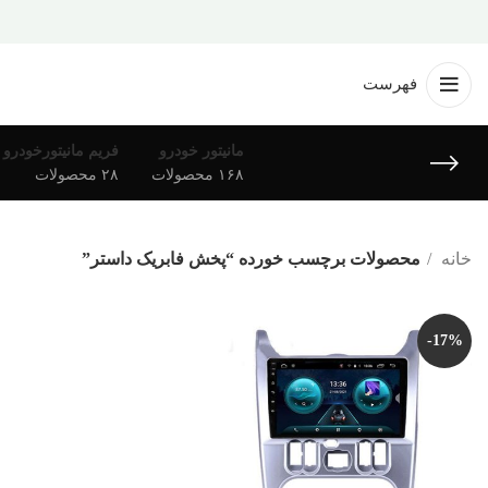
فهرست
مانیتور خودرو
فریم مانیتورخودرو
۱۶۸ محصولات
۲۸ محصولات
خانه
محصولات برچسب خورده “پخش فابریک داستر”
-17%