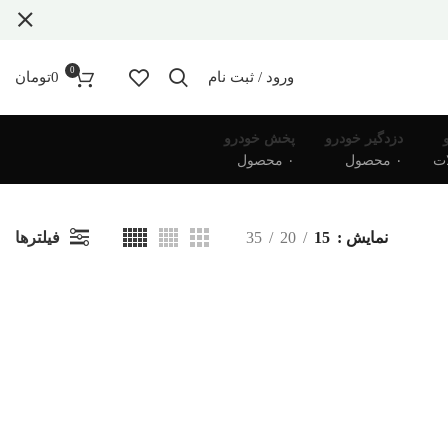
0
ورود / ثبت نام
0
تومان
دزدگیر خودرو
پخش خودرو
۰ محصول
۰ محصول
فیلترها
نمایش
15
20
35