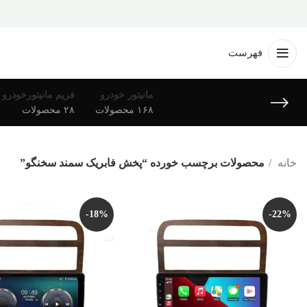
فهرست
مانیتور خودرو
فریم مانیتورخودرو
۱۶۸ محصولات
۲۸ محصولات
خانه
محصولات برچسب خورده “پخش فابریک سمند سخنگو”
-18%
-22%