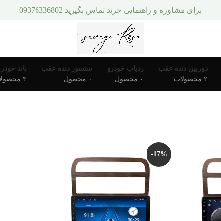
برای مشاوره و راهنمایی خرید تماس بگیرید 09376336802
دوربین دنده عقب
ردیاب خودرو
سنسور دنده عقب
باند خودرو
۲ محصولات
۰ محصول
۰ محصول
۳ محصولات
-17%