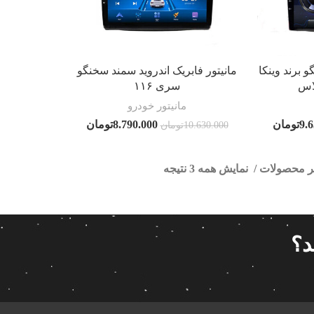
و برند وینکا
مانیتور فابریک اندروید سمند سخنگو
اس
سری ۱۱۶
مانیتور خودرو
9.
تومان
8.790.000
تومان
10.630.000
تومان
تر محصولات
نمایش همه 3 نتیجه
فابریک سمند سخنگو
ا
قیمت گذاری
مرتب سازی
د؟
پیش فر
9 630 000تومان
8 790 000تومان
تعداد باز
 پاناتک
1
8 790 000
9 630 000
محبوبیت
 خودرو ناکامیچی
2
براساس 