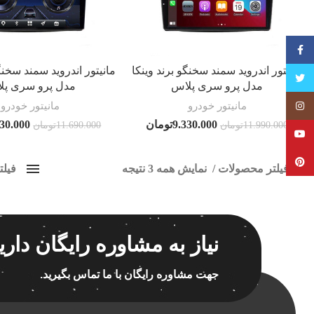
فیسبوک
مانیتور اندروید سمند سخنگو برند وینکا
مانیتور اندروید سمند سخنگ
تویتر
مدل پرو سری پلاس
مدل پرو سری پل
مانیتور خودرو
مانیتور خودرو
Instagram
9.330.000
تومان
630.000
11.990.000
تومان
11.690.000
تومان
YouTube
Pinterest
فیلتر محصولات
نمایش همه 3 نتیجه
فیل
کلاس‌های حمل و نقل محصول
پخش 
هیچ
برچسب ه
نیاز به مشاوره رایگان داری
فقط نمایش محصولات فروش
فقط موجود در انبار
جهت مشاوره رایگان با ما تماس بگیرید.
اسپیکر
اسپیکر