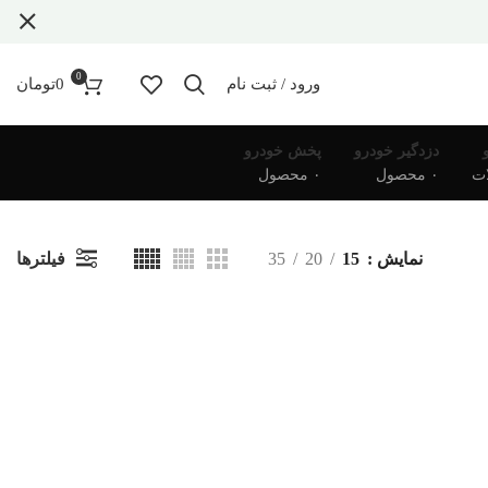
0
ورود / ثبت نام
0
تومان
دزدگیر خودرو
پخش خودرو
۰ محصول
۰ محصول
فیلترها
نمایش
15
20
35