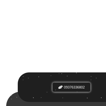
 بر اساس
ض
09376336802
دیدها
نرخ میانگین