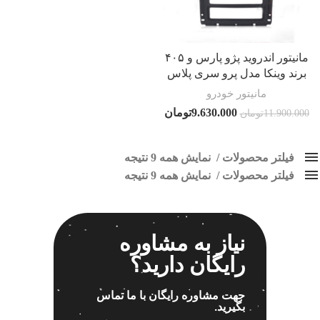
مانیتور اندروید پژو پارس و ۴۰۵
برند وینکا مدل پرو سری پلاس
مانیتور خودرو
9.630.000
تومان
11.900.000
تومان
فیلتر محصولات
نمایش همه 9 نتیجه
فیلتر محصولات
کلاس‌های حمل و نقل محصول
نمایش همه 9 نتیجه
هیچ
پخش فابریک پژو پارس
فقط نمایش محصولات فروش
فقط موجود در انبار
برچسب ها
نیاز به مشاوره
رایگان دارید؟
اسپیکر پاناتک
1
جهت مشاوره رایگان با ما تماس
بگیرید.
اسپیکر خودرو ناکامیچی
2