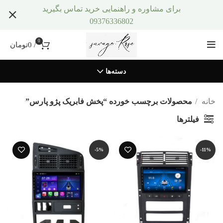
برای مشاوره و راهنمایی خرید تماس بگیرید
09376336802
0
/
0
تومان
دسته‌ها
خانه
محصولات برچسب خورده “پخش فابریک پژو پارس”
فیلترها
-5%
-11%