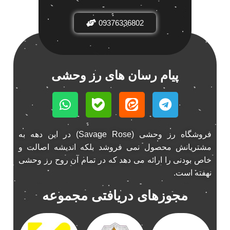
اسپیکر فابریک خودرو
1
اسپیکر فابریک ماشین
09376336802
1
اسپیکر فابریک ناکامیچی
1
اسپیکر ماشین ناکامیچی
2
اسپیکر ناکامیچی
1
پیام رسان های رز وحشی
اینترفیس پژو 206
1
بازی ایرانی جالیز
0
بازی جالیز
0
بازی فکری جالیز
0
فروشگاه رز وحشی (Savage Rose) در این دهه به
باند 550 وات
1
مشتریانش محصول نمی فروشد بلکه اندیشه اصالت و
باند 6928
1
خاص بودنی را ارائه می دهد که در تمام آن روح رز وحشی
باند 6928p
1
نهفته است.
باند پاناتک
1
مجوزهای دریافتی مجموعه
باند پاناتک 6928
1
باند پاناتک 6928p
1
باند خودرو پاناتک