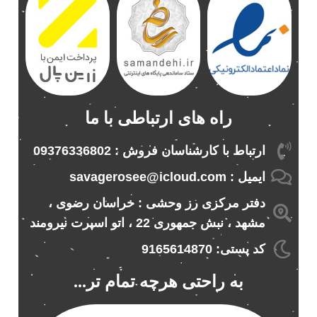
1
باند خودرو ناکامیچی
2
باند فابریک خودرو
1
باند فابریک ناکامیچی
1
باند ماشین ناکامیچی
2
باند ناکامیچی
2
راه های ارتباطی با ما
پخش 206
2
پخش 207
2
ارتباط با کارشناسان فروش : 09376336802
پخش 405
2
ایمیل : savagerosee@icloud.com
پخش MVM 530
1
دفتر مرکزی رز وحشی : خراسان رضوی ،
پخش MVM X22
1
مشهد ، نبش جمهوری 22 ، اتو اسپرت نیرومند
پخش اریو
1
پخش ال 90
کد پستی: 9165614870
1
پخش النترا
2
به راحتی هرچه تمام تر...
پخش ام وی ام
4
پخش ام وی ام 530
2