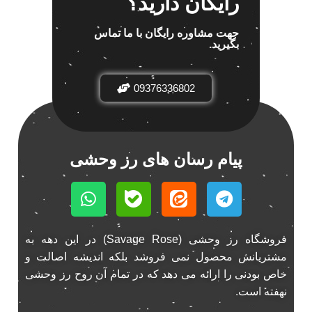
رایگان دارید؟
اسپیکر پاناتک
1
جهت مشاوره رایگان با ما تماس
بگیرید.
اسپیکر خودرو ناکامیچی
2
اسپیکر فابریک خودرو
1
اسپیکر فابریک ماشین
09376336802
1
اسپیکر فابریک ناکامیچی
1
اسپیکر ماشین ناکامیچی
2
اسپیکر ناکامیچی
1
پیام رسان های رز وحشی
اینترفیس پژو 206
1
بازی ایرانی جالیز
0
بازی جالیز
0
بازی فکری جالیز
0
فروشگاه رز وحشی (Savage Rose) در این دهه به
باند 550 وات
1
مشتریانش محصول نمی فروشد بلکه اندیشه اصالت و
باند 6928
1
خاص بودنی را ارائه می دهد که در تمام آن روح رز وحشی
باند 6928p
1
نهفته است.
باند پاناتک
1