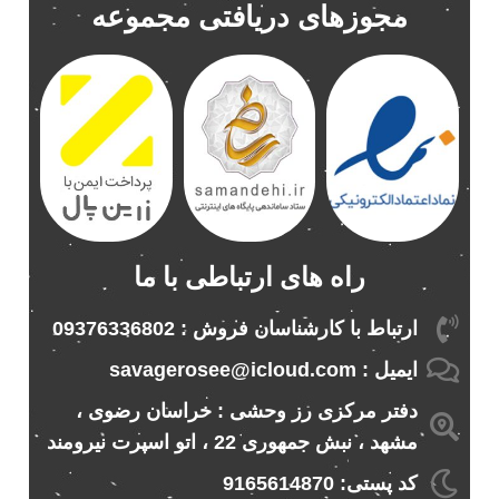
مجوزهای دریافتی مجموعه
باند پاناتک 6928
1
باند پاناتک 6928p
1
باند خودرو پاناتک
1
باند خودرو ناکامیچی
2
باند فابریک خودرو
1
باند فابریک ناکامیچی
1
باند ماشین ناکامیچی
2
باند ناکامیچی
2
راه های ارتباطی با ما
پخش 206
2
پخش 207
2
ارتباط با کارشناسان فروش : 09376336802
پخش 405
2
ایمیل : savagerosee@icloud.com
پخش MVM 530
1
دفتر مرکزی رز وحشی : خراسان رضوی ،
پخش MVM X22
1
مشهد ، نبش جمهوری 22 ، اتو اسپرت نیرومند
پخش اریو
1
پخش ال 90
کد پستی: 9165614870
1