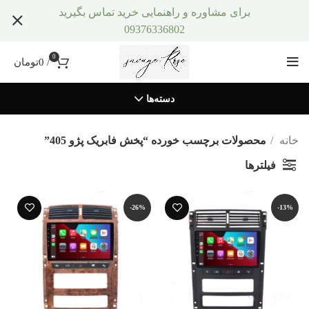
برای مشاوره و راهنمایی خرید تماس بگیرید
09376336802
0
/
0
تومان
دسته‌ها
خانه
محصولات برچسب خورده “پخش فابریک پژو 405”
فیلترها
-26%
-13%