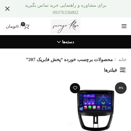
برای مشاوره و راهنمایی خرید تماس بگیرید
09376336802
0
/
0
تومان
دسته‌ها
خانه
محصولات برچسب خورده “پخش فابریک 207”
فیلترها
-9%