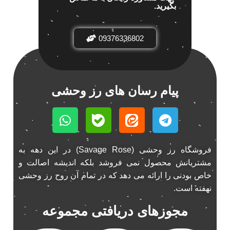
بگیرید.
باند خودرو پاناتک
1
باند خودرو ناکامیچی
2
باند فابریک خودرو
1
09376336802
باند فابریک ناکامیچی
1
باند ماشین ناکامیچی
2
باند ناکامیچی
2
پیام رسان های رز وحشی
پخش 206
2
پخش 207
2
پخش 405
2
پخش MVM 530
1
فروشگاه رز وحشی (Savage Rose) در این دهه به
پخش MVM X22
1
مشتریانش محصول نمی فروشد بلکه اندیشه اصالت و
پخش اریو
1
خاص بودنی را ارائه می دهد که در تمام آن روح رز وحشی
پخش ال 90
1
نهفته است.
پخش النترا
2
مجوزهای دریافتی مجموعه
پخش ام وی ام
4
پخش ام وی ام 530
2