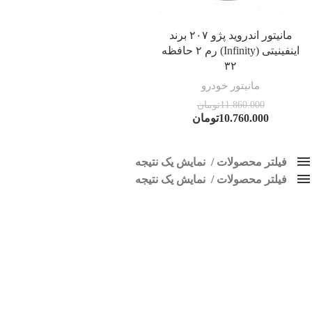
مانیتور اندروید پژو ۲۰۷ برند
اینفینیتی (Infinity) رم ۲ حافظه
۳۲
مانیتور خودرو
11.860.000
تومان
10.760.000
تومان
فیلتر محصولات
نمایش یک نتیجه
فیلتر محصولات
کلاس‌های حمل و نقل محصول
نمایش یک نتیجه
هیچ
پخش فابریک 207
فقط نمایش محصولات فروش
فقط موجود در انبار
برچسب ها
اسپیکر پاناتک
1
اسپیکر خودرو ناکامیچی
2