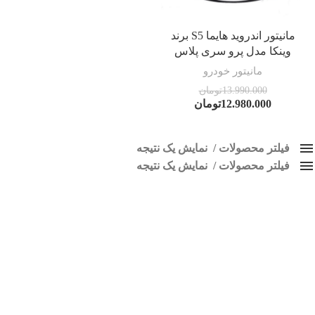
مانیتور اندروید هایما S5 برند
وینکا مدل پرو سری پلاس
مانیتور خودرو
13.990.000
تومان
12.980.000
تومان
فیلتر محصولات
نمایش یک نتیجه
فیلتر محصولات
کلاس‌های حمل و نقل محصول
نمایش یک نتیجه
هیچ
پخش هایما اس 5
فقط نمایش محصولات فروش
فقط موجود در انبار
برچسب ها
اسپیکر پاناتک
1
اسپیکر خودرو ناکامیچی
2