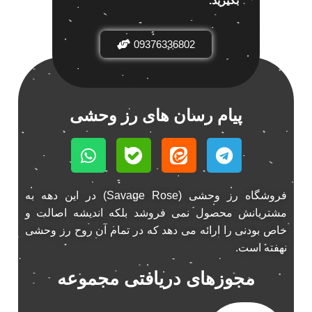
بگیرید.
باند خودرو ناکامیچی
2
باند فابریک خودرو
1
09376336802
باند فابریک ناکامیچی
1
باند ماشین ناکامیچی
2
باند ناکامیچی
2
پیام رسان های رز وحشی
پخش 206
2
پخش 207
2
پخش 405
2
پخش MVM 530
1
پخش MVM X22
فروشگاه رز وحشی (Savage Rose) در این دهه به
1
مشتریانش محصول نمی فروشد بلکه اندیشه اصالت و
پخش اریو
1
خاص بودنی را ارائه می دهد که در تمام آن روح رز وحشی
پخش ال 90
1
نهفته است.
پخش النترا
2
مجوزهای دریافتی مجموعه
پخش ام وی ام
4
پخش ام وی ام 530
2