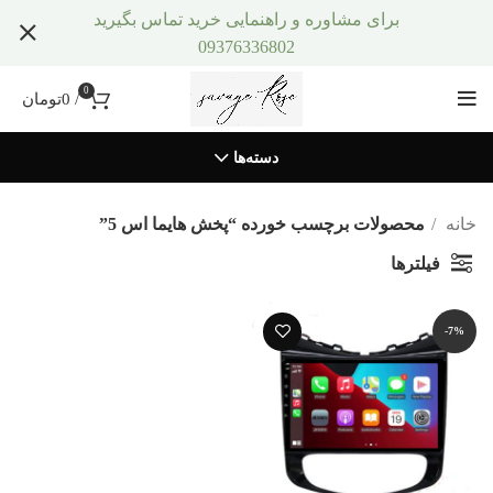
برای مشاوره و راهنمایی خرید تماس بگیرید
09376336802
0
/
0
تومان
دسته‌ها
خانه
محصولات برچسب خورده “پخش هایما اس 5”
فیلترها
-7%