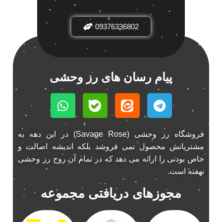
باند فابریک خودرو
1
09376336802
باند فابریک ناکامیچی
1
باند ماشین ناکامیچی
2
باند ناکامیچی
2
پخش 206
2
پیام رسان های رز وحشی
پخش 207
2
پخش 405
2
پخش MVM 530
1
پخش MVM X22
1
فروشگاه رز وحشی (Savage Rose) در این دهه به
پخش اریو
1
مشتریانش محصول نمی فروشد بلکه اندیشه اصالت و
پخش ال 90
خاص بودنی را ارائه می دهد که در تمام آن روح رز وحشی
1
نهفته است.
پخش النترا
2
پخش ام وی ام
4
مجوزهای دریافتی مجموعه
پخش ام وی ام 530
2
پخش ام وی ام ایکس 22
2