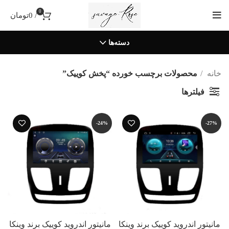
0
/
0
تومان
دسته‌ها
خانه
محصولات برچسب خورده “پخش کوییک”
فیلترها
-24%
-27%
مانیتور اندروید کوییک برند وینکا
مانیتور اندروید کوییک برند وینکا