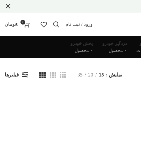
0
ورود / ثبت نام
0
تومان
دزدگیر خودرو
پخش خودرو
۰ محصول
۰ محصول
فیلترها
نمایش
15
20
35