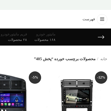
فهرست
مانیتور خودرو
فریم مانیتورخودرو
۱۶۸ محصولات
۲۸ محصولات
خانه
محصولات برچسب خورده “پخش 405”
-5%
-12%