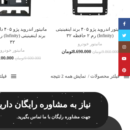
فیسبوک
مانیتور اندروید پژو ۴۰۵ برند اینفینیتی
مانیتو
تویتر
(Infinity) رم ۲ حافظه ۳۲
۳۲
مانیتور خودرو
Instagram
مانیتور خودرو
8.690.000
تومان
9.860.000
تومان
100.000
9.600.000
تومان
YouTube
Pinterest
فیلتر محصولات
نمایش همه 2 نتیجه
فیل
کلاس‌های حمل و نقل محصول
پخش 05
هیچ
برچسب ه
نیاز به مشاوره رایگان داری
فقط نمایش محصولات فروش
فقط موجود در انبار
جهت مشاوره رایگان با ما تماس بگیرید.
اسپیکر