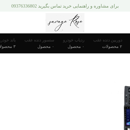
برای مشاوره و راهنمایی خرید تماس بگیرید 09376336802
دوربین دنده عقب
ردیاب خودرو
سنسور دنده عقب
باند خودرو
۲ محصولات
۰ محصول
۰ محصول
۳ محصولات