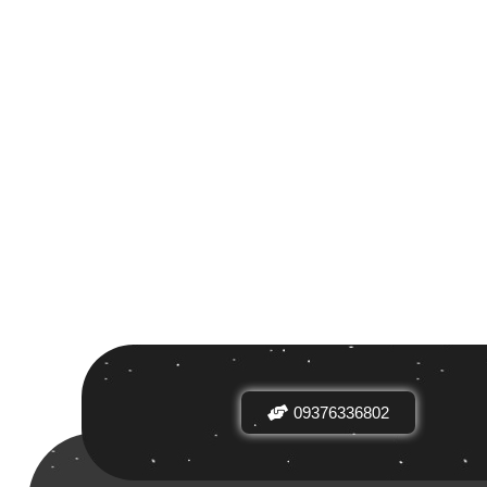
 بر اساس
ض
09376336802
دیدها