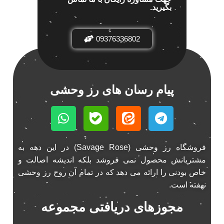
بگیرید.
باند خودرو پاناتک
1
باند خودرو ناکامیچی
2
باند فابریک خودرو
09376336802
1
باند فابریک ناکامیچی
1
باند ماشین ناکامیچی
2
باند ناکامیچی
2
پیام رسان های رز وحشی
پخش 206
2
پخش 207
2
پخش 405
2
پخش MVM 530
1
فروشگاه رز وحشی (Savage Rose) در این دهه به
پخش MVM X22
1
مشتریانش محصول نمی فروشد بلکه اندیشه اصالت و
پخش اریو
1
خاص بودنی را ارائه می دهد که در تمام آن روح رز وحشی
پخش ال 90
1
نهفته است.
پخش النترا
2
مجوزهای دریافتی مجموعه
پخش ام وی ام
4