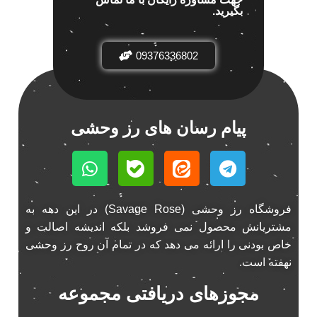
بگیرید.
باند خودرو پاناتک
1
باند خودرو ناکامیچی
2
باند فابریک خودرو
09376336802
1
باند فابریک ناکامیچی
1
باند ماشین ناکامیچی
2
باند ناکامیچی
2
پیام رسان های رز وحشی
پخش 206
2
پخش 207
2
پخش 405
2
پخش MVM 530
1
فروشگاه رز وحشی (Savage Rose) در این دهه به
پخش MVM X22
1
مشتریانش محصول نمی فروشد بلکه اندیشه اصالت و
پخش اریو
1
خاص بودنی را ارائه می دهد که در تمام آن روح رز وحشی
پخش ال 90
نهفته است.
1
پخش النترا
2
مجوزهای دریافتی مجموعه
پخش ام وی ام
4