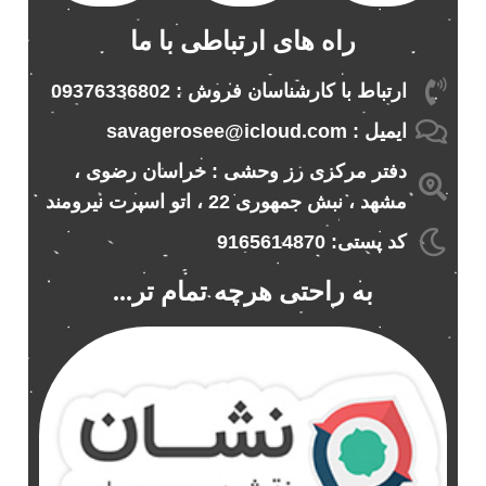
راه های ارتباطی با ما
ارتباط با کارشناسان فروش : 09376336802
ایمیل : savagerosee@icloud.com
دفتر مرکزی رز وحشی : خراسان رضوی ،
مشهد ، نبش جمهوری 22 ، اتو اسپرت نیرومند
کد پستی: 9165614870
به راحتی هرچه تمام تر...