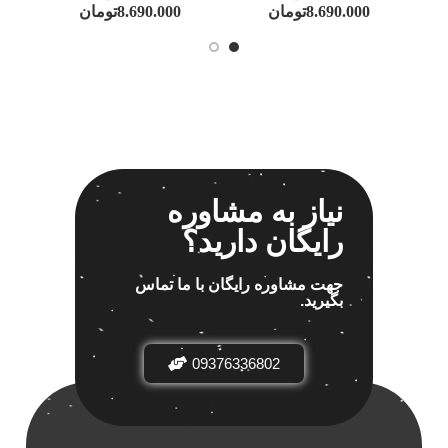
8.690.000
تومان
8.690.000
تومان
نیاز به مشاوره
رایگان دارید؟
جهت مشاوره رایگان با ما تماس
بگیرید.
09376336802