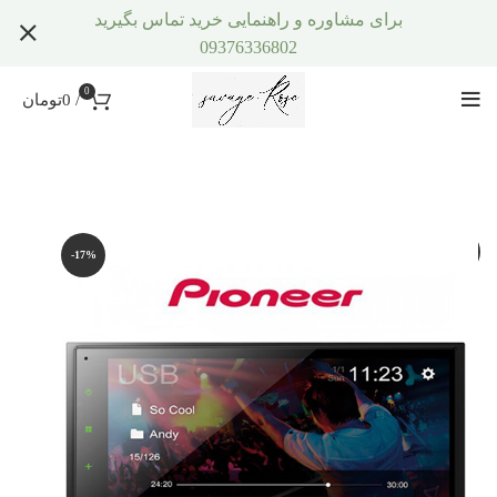
برای مشاوره و راهنمایی خرید تماس بگیرید
09376336802
0
/
0
تومان
-17%
-17%