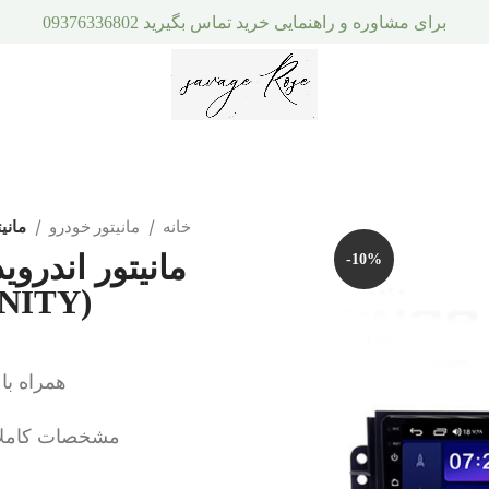
برای مشاوره و راهنمایی خرید تماس بگیرید 09376336802
خانه
مانیتور خودرو
مانیتور اندر
-10%
(INFINITY) رم 2 حافظه 32
همراه با 
مشخصات کاملا وا