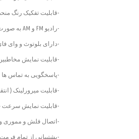
-قابلیت تفکیک رنگ منحص
-رادیو FM و AM به صورت اتوماتیک و دستی
-دارای بلوتوث و وای ف
-قابلیت نمایش مخاطبین
-پاسخگویی به تماس ها ه
-قابلیت میرورلینک ( انتقال ت
-قابلیت نمایش سرعت خو
-اتصال فلش و مموری و AUX
-پشتیبانی از تمام فرم