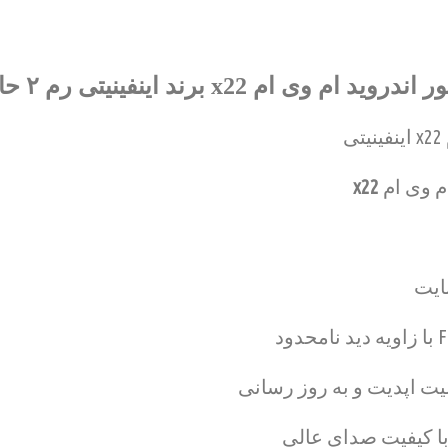
م x22 برند اینفینیتی رم ۲ حافظه ۳۲
ی
ام وی ام
x22