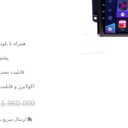
همراه با بل
پشتی
قابلیت نصب
اکولایزر و قابلیت ASP و DSP برای سیستم صدای حرفه 
11.960.000
ارسال سریع به