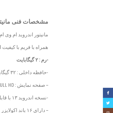
مشخصات فنی مانیتور اندروید ام وی ا
مانیتور اندروید ام وی ام x22 اینفینیت
همراه با فریم با کیفیت 
-رم : ۲ گیگابایت
-حافظه داخلی : ۳۲ گیگابایت
– صفحه نمایش : FULL HD با زاویه دید نامحدود
فیسبوک
-نسخه اندروید ۱۳ با قابلیت اپدیت و به روز رسانی
تویتر
– دارای ۱۶ باند اکولایزر با کیفیت صدای عالی
Instagram