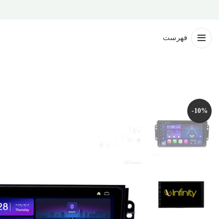
فهرست
-10%