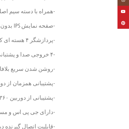
-همراه با دسته سیم اصل
YouTube
Pinterest
-صفحه نمایش IPS بدون کاهش دید در زیر نور آفتاب
-پردازشگر ۴ هسته ای کاملا فعال بدون کندی و هنگ
-۴ خروجی صدا و پشتبانی کامل از سیستم های صوتی حرفه ای
-روشن شدن سریع بلافاصل
-پشتیبانی همزمان از دو
-پشتیبانی از دوربین ۳۶۰ درجه و سنسور دنده عقب
-دارای جی پی اس و مسیر
-قابلیت اتصال گیرنده دی