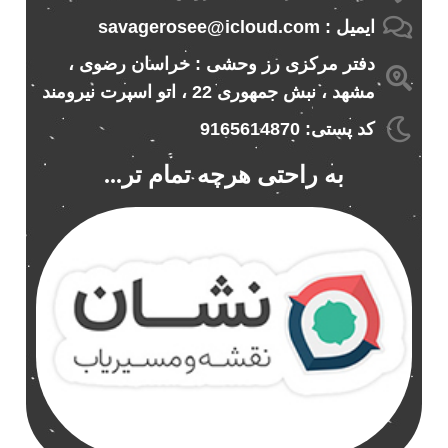
ایمیل : savagerosee@icloud.com
دفتر مرکزی رز وحشی : خراسان رضوی ،
مشهد ، نبش جمهوری 22 ، اتو اسپرت نیرومند
کد پستی: 9165614870
به راحتی هرچه تمام تر...