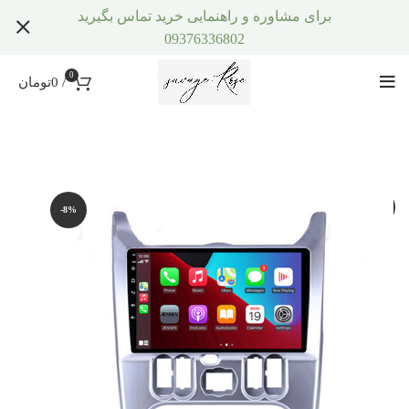
برای مشاوره و راهنمایی خرید تماس بگیرید
09376336802
0
/
0
تومان
-8%
-8%