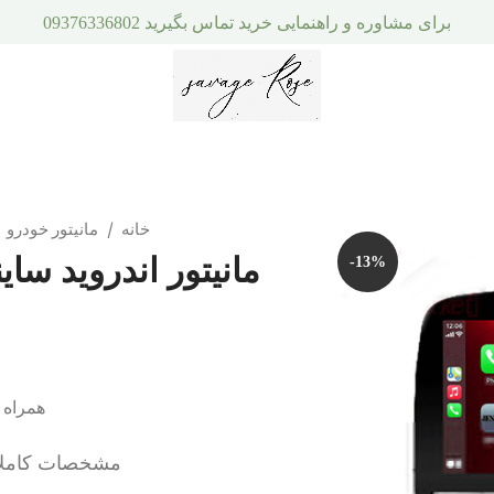
برای مشاوره و راهنمایی خرید تماس بگیرید 09376336802
خانه
مانیتور خودرو
مانیتور اندروید ساینا S برند وینکا مدل پرو سری 
-13%
همراه ب
مشخصات کاملا وا