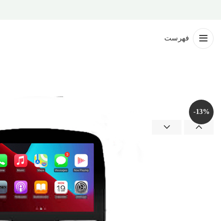
فهرست
-13%