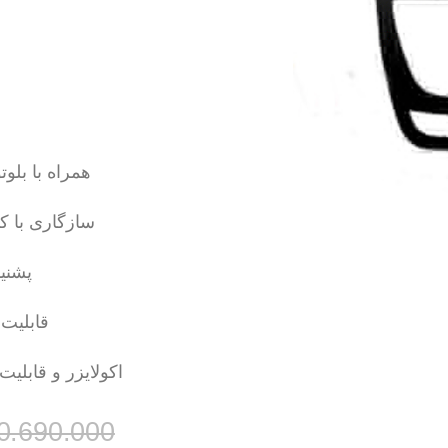
همراه با بل
سازگاری با ک
پشنی
قابلیت
اکولایزر و قابلیت ASP و DSP برای خروجی صدای حرفه 
0.690.000