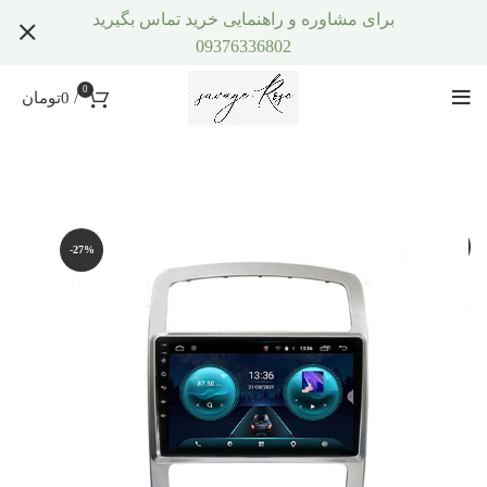
برای مشاوره و راهنمایی خرید تماس بگیرید
09376336802
0
/
0
تومان
-27%
-27%