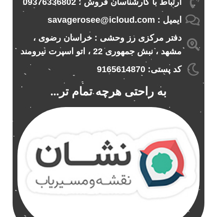
ارتباط با کارشناسان فروش : 09376336802
ایمیل : savagerosee@icloud.com
دفتر مرکزی رز وحشی : خراسان رضوی ،
مشهد ، نبش جمهوری 22 ، اتو اسپرت نیرومند
کد پستی: 9165614870
به راحتی هرچه تمام تر...