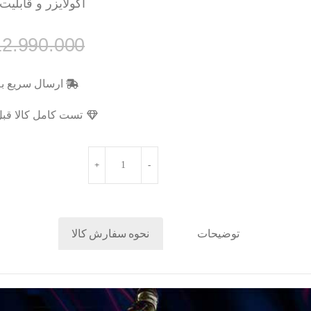
اکولایزر و قابلیت ASP و DSP برای خروجی صدای حرفه 
12.990.000
ارسال سریع به
تست کامل کالا قبل
توضیحات
نحوه سفارش کالا