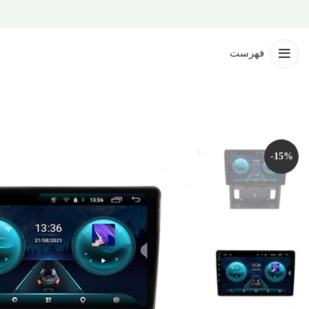
فهرست
-15%