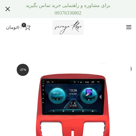
برای مشاوره و راهنمایی خرید تماس بگیرید
09376336802
0
/
0
تومان
-27%
-27%