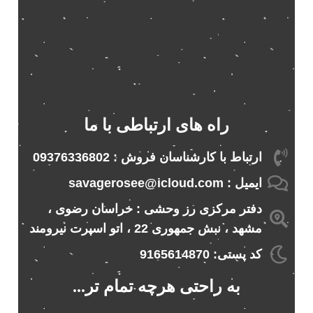
راه های ارتباطی با ما
ارتباط با کارشناسان فروش : 09376336802
ایمیل : savagerosee@icloud.com
دفتر مرکزی رز وحشی : خراسان رضوی ،
مشهد ، نبش جمهوری 22 ، اتو اسپرت نیرومند
کد پستی: 9165614870
به راحتی هرچه تمام تر...