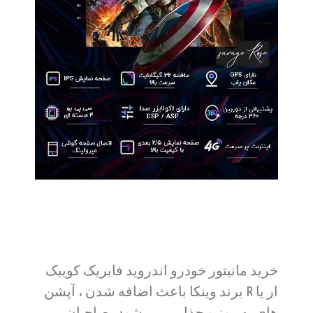
خرید مانیتور خودرو اندروید فابریک کوییک
ار یا R برند وینکا باعث اضافه شدن ، آپشن
های به روز و جذابی می شود. صاحبان