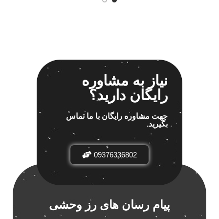
نیاز به مشاوره
رایگان دارید؟
جهت مشاوره رایگان با ما تماس
بگیرید.
09376336802
پیام رسان های رز وحشی