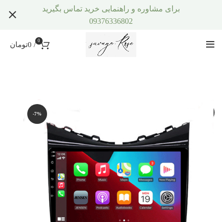
برای مشاوره و راهنمایی خرید تماس بگیرید
09376336802
0
/
0
تومان
-7%
-7%