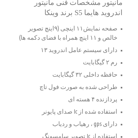
مانیتور مشخصات فنی مانیتور
اندروید هایما S5 برند وینکا
صفحه نمایش۱۱ اینچی (۹اینچ تصویر
خالص و ۱۱ اینچ همراه با فضای دکمه ها)
دارای سیستم عامل اندروید ۱۳
رم ۲ گیگابایت
حافظه داخلی ۳۲ گیگابایت
طراحی شده به صورت فول تاچ
پردازنده ۴ هسته ای
استفاده شده از Ic صدای پایونر
دارای gps ، رهیاب و ردیاب
استفاده از Ic تصویر سامسونگ