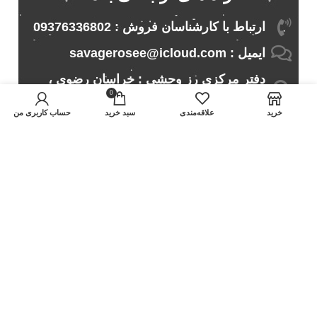
ارتباط با کارشناسان فروش : 09376336802
ایمیل : savagerosee@icloud.com
دفتر مرکزی رز وحشی : خراسان رضوی ،
0
مشهد ، نبش جمهوری 22 ، اتو اسپرت نیرومند
خرید
علاقه‌مندی
سبد خريد
حساب کاربری من
کد پستی: 9165614870
به راحتی هرچه تمام تر...