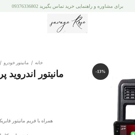
برای مشاوره و راهنمایی خرید تماس بگیرید 09376336802
خانه
مانیتور خودرو
مانیتور اندروید پ
-13%
همراه با فریم مانیتور فابریک پراید داش