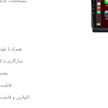
مشخصات کاملا وا
همراه با بل
سازگاری با ک
پشنی
قابلیت
اکولایزر و قابلیت ASP و DSP برای خروجی صدای حرفه 