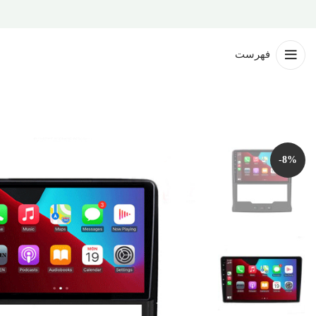
فهرست
-8%