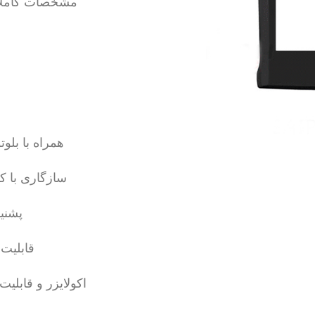
مشخصات کاملا وا
همراه با بل
سازگاری با ک
پشنی
قابلیت
اکولایزر و قابلیت ASP و DSP برای خروجی صدای حرفه 