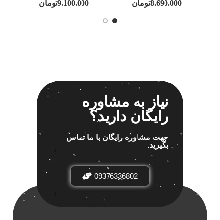
8.690.000
تومان
9.100.000
تومان
نیاز به مشاوره
رایگان دارید؟
جهت مشاوره رایگان با ما تماس
بگیرید.
09376336802