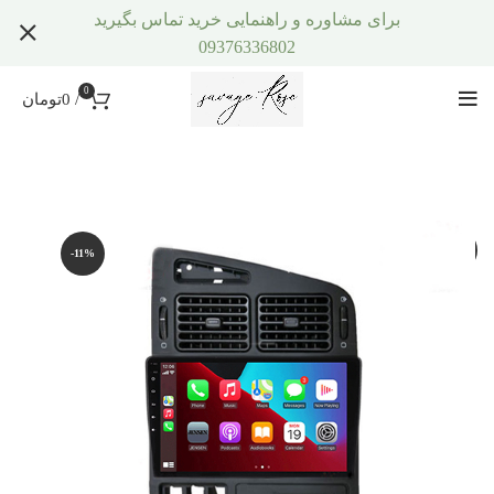
برای مشاوره و راهنمایی خرید تماس بگیرید
09376336802
0
/
0
تومان
-11%
-11%