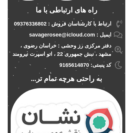
راه های ارتباطی با ما
ارتباط با کارشناسان فروش : 09376336802
ایمیل : savagerosee@icloud.com
دفتر مرکزی رز وحشی : خراسان رضوی ،
مشهد ، نبش جمهوری 22 ، اتو اسپرت نیرومند
کد پستی: 9165614870
به راحتی هرچه تمام تر...