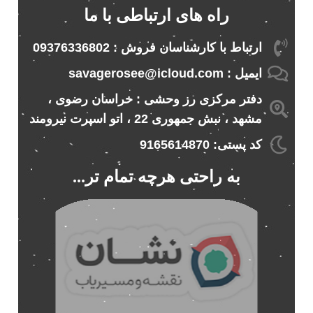
راه های ارتباطی با ما
ارتباط با کارشناسان فروش : 09376336802
ایمیل : savagerosee@icloud.com
دفتر مرکزی رز وحشی : خراسان رضوی ،
مشهد ، نبش جمهوری 22 ، اتو اسپرت نیرومند
کد پستی: 9165614870
به راحتی هرچه تمام تر...