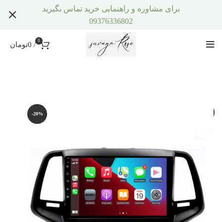
برای مشاوره و راهنمایی خرید تماس بگیرید
09376336802
0
/
0
تومان
-20%
-20%