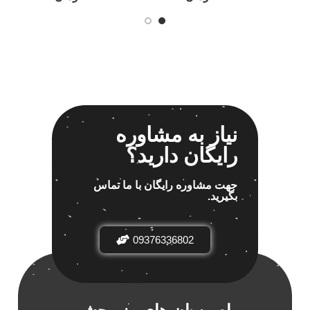
نیاز به مشاوره
رایگان دارید؟
جهت مشاوره رایگان با ما تماس
بگیرید.
09376336802