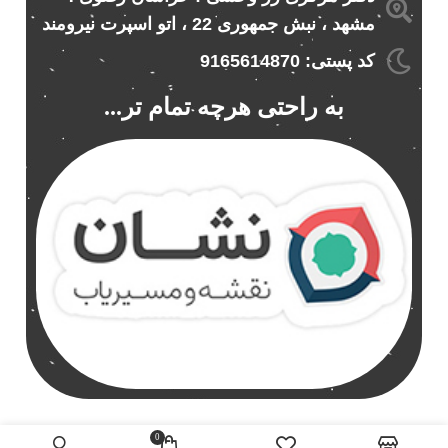
مشهد ، نبش جمهوری 22 ، اتو اسپرت نیرومند
کد پستی: 9165614870
به راحتی هرچه تمام تر...
0