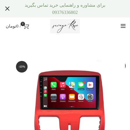
برای مشاوره و راهنمایی خرید تماس بگیرید
09376336802
0
/
0
تومان
-13%
-13%