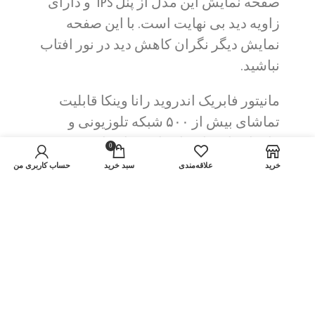
صفحه نمایش این مدل از پنل IPS و دارای
زاویه دید بی نهایت است. با این صفحه
نمایش دیگر نگران کاهش دید در نور افتاب
نباشید.
مانیتور فابریک اندروید رانا وینکا قابلیت
تماشای بیش از ۵۰۰ شبکه تلوزیونی و
ماهواره ای را در اختیار شما قرار میدهد.
0
این ضبط تصویری در مسافرت سرگرمی
خرید
علاقه‌مندی
سبد خريد
حساب کاربری من
بسیار خوبی برای شما و فرزندان را به
ارمغان میاورد و با وجود این قابلیت شما
فوتبال های مورد علاقه خود را از دست نمی
دهید
.