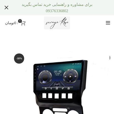
برای مشاوره و راهنمایی خرید تماس بگیرید
09376336802
0
/
0
تومان
-18%
-18%