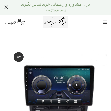
برای مشاوره و راهنمایی خرید تماس بگیرید
09376336802
0
/
0
تومان
-13%
-13%