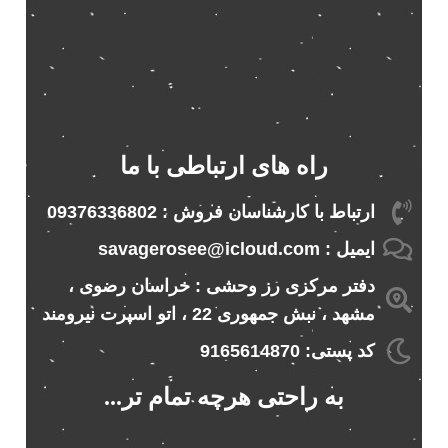
راه های ارتباطی با ما
ارتباط با کارشناسان فروش : 09376336802
ایمیل : savagerosee@icloud.com
دفتر مرکزی رز وحشی : خراسان رضوی ،
مشهد ، نبش جمهوری 22 ، اتو اسپرت نیرومند
کد پستی: 9165614870
به راحتی هرچه تمام تر...