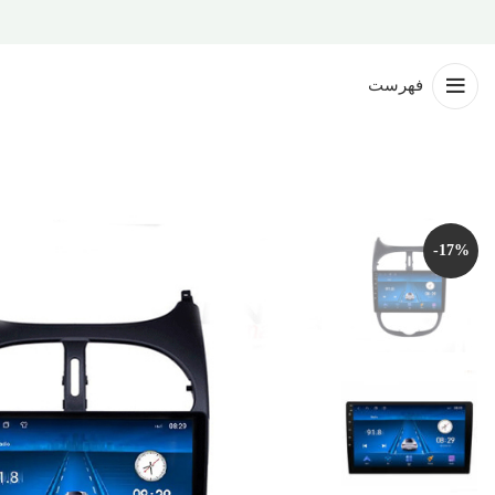
فهرست
-17%