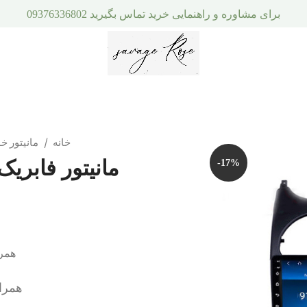
برای مشاوره و راهنمایی خرید تماس بگیرید 09376336802
خانه
مانیتور خ
مانیتور فابریک اندروی
-17%
همرا
همرا