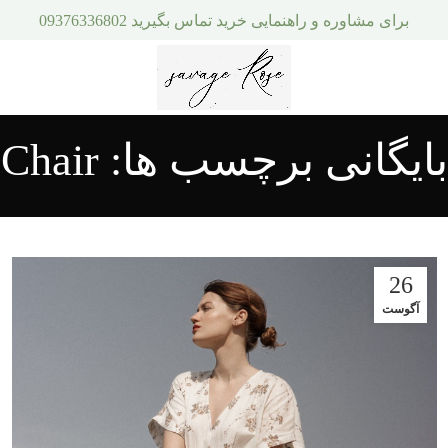
برای مشاوره و راهنمایی خرید تماس بگیرید 09376336802
بایگانی برچسب ها: Chair
26
آگوست