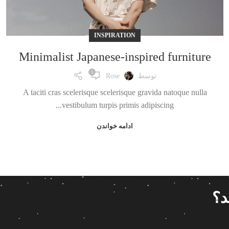
INSPIRATION
Minimalist Japanese-inspired furniture
۱
توسط
Rose
A taciti cras scelerisque scelerisque gravida natoque nulla
vestibulum turpis primis adipiscing...
ادامه خواندن
د؟