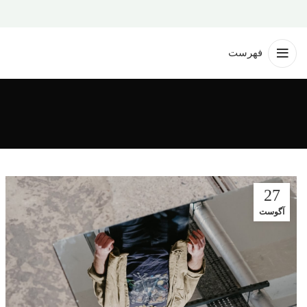
فهرست
27
آگوست