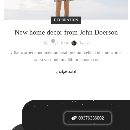
DECORATION
New home decor from John Doerson
۰
توسط
Rose
Ullamcorper condimentum erat pretium velit at ut a nunc id a
adeu vestibulum nibh urna nam cons...
ادامه خواندن
09376336802