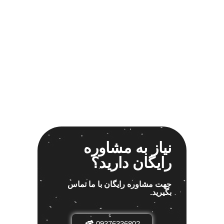
نیاز به مشاوره
رایگان دارید؟
جهت مشاوره رایگان با ما تماس
بگیرید.
09376336802